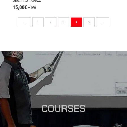
SKU: 11.S17.0822
15,00
€
+ IVA
←
1
2
3
4
5
→
COURSES