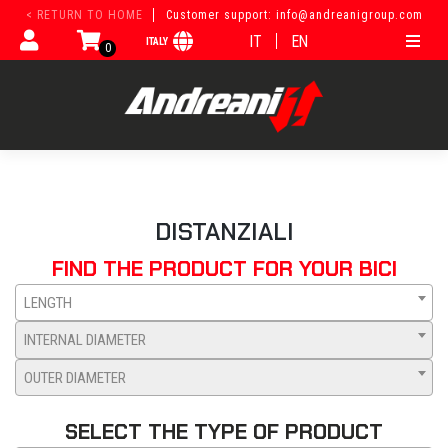
Skip
< RETURN TO HOME
Customer support: info@andreanigroup.com
to
IT
EN
ITALY
content
0
DISTANZIALI
FIND THE PRODUCT FOR YOUR BICI
LENGTH
INTERNAL DIAMETER
OUTER DIAMETER
SELECT THE TYPE OF PRODUCT