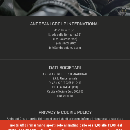
ANDREANI GROUP INTERNATIONAL
61121 Pesaro (PU)
Strada della Romagna, 361
(Loc. Colombarone)
T. (+39)
0721 20921
info@andreanigroup.com
DATI SOCIETARI
ANDREANI GROUP INTERNATIONAL
S.R.L. Unipersonale
P.IVA e C.F.IT 02234410419
R.E.A. n.164943 (PU)
Capitale Sociale Euro 500.000
(Int.versato)
PRIVACY & COOKIE POLICY
Andreani Group rispetta il diritto dei propri utenti ad essere informati riguardo alla raccolta e
alle altre operazioni di trattamento dei loro dati personali.
I nostri uffici rimarranno aperti solo al mattino dalle ore 8,00 alle 13,00, dal
Privacy Policy