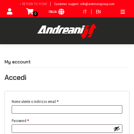
Vai
< RETURN TO HOME
Customer support: info@andreanigroup.com
al
IT
EN
ITALIA
contenuto
0
My account
Accedi
Nome utente o indirizzo email
*
Password
*