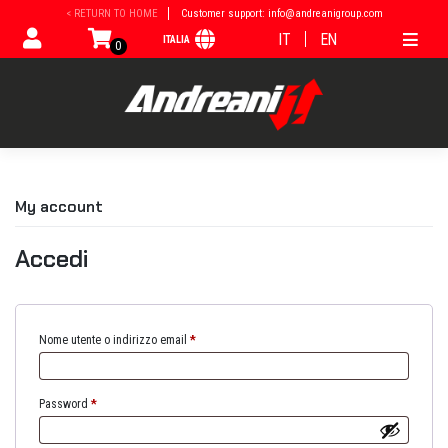
Vai
< RETURN TO HOME
Customer support: info@andreanigroup.com
al
IT
EN
ITALIA
contenuto
0
My account
Accedi
Nome utente o indirizzo email
*
Password
*