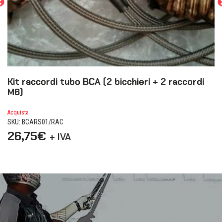
Kit raccordi tubo BCA (2 bicchieri + 2 raccordi
D
M6)
1
Acquista
Ac
SKU: BCARS01/RAC
SK
26,75
€
1
+ IVA