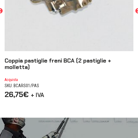
Coppia pastiglie freni BCA (2 pastiglie +
P
molletta)
Ac
SK
Acquista
SKU: BCARS01/PAS
2
26,75
€
+ IVA