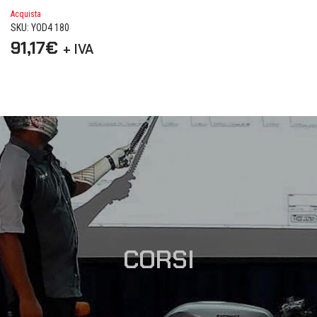
Acquista
Ac
SKU: YOD4 180
SK
91,17
€
2
+ IVA
CORSI