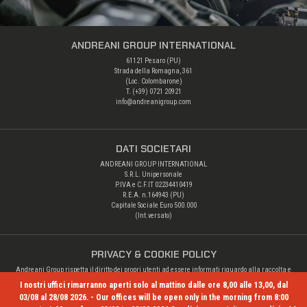
ANDREANI GROUP INTERNATIONAL
61121 Pesaro (PU)
Strada della Romagna, 361
(Loc. Colombarone)
T. (+39)
0721 20921
info@andreanigroup.com
DATI SOCIETARI
ANDREANI GROUP INTERNATIONAL
S.R.L. Unipersonale
P.IVA e C.F.IT 02234410419
R.E.A. n.164943 (PU)
Capitale Sociale Euro 500.000
(Int.versato)
PRIVACY & COOKIE POLICY
Andreani Group rispetta il diritto dei propri utenti ad essere informati riguardo alla raccolta e
alle altre operazioni di trattamento dei loro dati personali.
I nostri uffici rimarranno aperti solo al mattino dalle ore 8,00 alle 13,00, dal
Privacy Policy
03/08 al 28/08 2026. - Our offices will be open only in the morning from 8:00