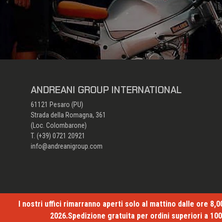
ANDREANI GROUP INTERNATIONAL
61121 Pesaro (PU)
Strada della Romagna, 361
(Loc. Colombarone)
T. (+39)
0721 20921
info@andreanigroup.com
I nostri uffici rimarranno aperti solo al mattino dalle ore 8,
2026.Spedizione gratuita per ordini superiori a 100