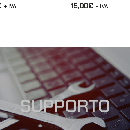
€
15,00
€
+ IVA
+ IVA
SUPPORTO