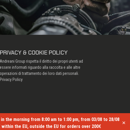
PRIVACY & COOKIE POLICY
Andreani Group rispetta il diritto dei propri utenti ad
essere informati riguardo alla raccolta e alle altre
operazioni di trattamento dei loro dati personali.
Privacy Policy
nly in the morning from 8:00 am to 1:00 pm, from 03/08 to 28/08
✕
€ within the EU, outside the EU for orders over 200€