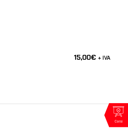
15,00
€
+ IVA
Corsi