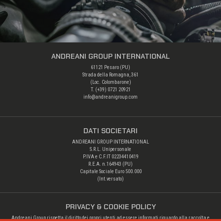
ANDREANI GROUP INTERNATIONAL
61121 Pesaro (PU)
Strada della Romagna, 361
(Loc. Colombarone)
T. (+39)
0721 20921
info@andreanigroup.com
DATI SOCIETARI
ANDREANI GROUP INTERNATIONAL
S.R.L. Unipersonale
P.IVA e C.F.IT 02234410419
R.E.A. n.164943 (PU)
Capitale Sociale Euro 500.000
(Int.versato)
PRIVACY & COOKIE POLICY
Andreani Group rispetta il diritto dei propri utenti ad essere informati riguardo alla raccolta e