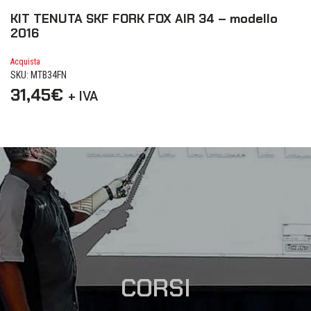
KIT TENUTA SKF FORK FOX AIR 34 – modello
K
2016
M
Acquista
Ac
SKU: MTB34FN
SK
31,45
€
3
+ IVA
CORSI