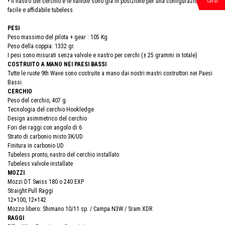
• Il nastro del cerchio e le valvole sono già in posizione per una configurazione
Corsi
facile e affidabile tubeless
PESI
Peso massimo del pilota + gear : 105 Kg
Peso della coppia: 1332 gr.
I pesi sono misurati senza valvole e nastro per cerchi (± 25 grammi in totale)
COSTRUITO A MANO NEI PAESI BASSI
Tutte le ruote 9th Wave sono costruite a mano dai nostri mastri costruttori nei Paesi
Bassi.
CERCHIO
Peso del cerchio, 407 g.
Tecnologia del cerchio Hookledge
Design asimmetrico del cerchio
Fori dei raggi con angolo di 6
Strato di carbonio misto 3K/UD
Finitura in carbonio UD
Tubeless pronto, nastro del cerchio installato
Tubeless valvole installate
MOZZI
Mozzi DT Swiss 180 o 240 EXP
Straight Pull Raggi
12×100, 12×142
Mozzo libero: Shimano 10/11 sp. / Campa N3W / Sram XDR
RAGGI