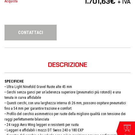
1.701,63
€
+ IVA
Acquista
CONTATTACI
DESCRIZIONE
SPECIFICHE
• Ultra Light Ninefold Gravel Ruote alte 45 mm
• Cerchi senza ganci per un’aderenza superiore (pneumatici più rotondi) e una
tenuta in curva affidabile
• Questi cerchi, con una larghezza interna di 26 mm, possono ospitare pneumatici
fino a 54 mm per garantire trazione e comfort.
• Profilo del cerchio asimmetrico per ruote della migliore qualità con tensione dei
raggi perfettamente bilanciata
• 24 raggi Aero Wing leggeri e resistenti per ruota
• Leggeri e affidabili i mozzi DT Swiss 240 o 180 EXP