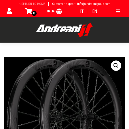
Vai
< RETURN TO HOME
Customer support: info@andreanigroup.com
al
IT
EN
ITALIA
contenuto
0