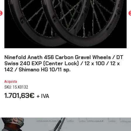
Ninefold Anath 456 Carbon Gravel Wheels / DT
N
Swiss 240 EXP (Center Lock) / 12 x 100 / 12 x
2
142 / Shimano HG 10/11 sp.
S
Acquista
Ac
SKU: 15.K0132
SK
1.701,63
€
1
+ IVA