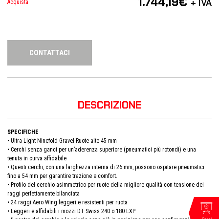
1.744,19
€
+ IVA
Acquista
CONTATTACI
DESCRIZIONE
SPECIFICHE
• Ultra Light Ninefold Gravel Ruote alte 45 mm
• Cerchi senza ganci per un’aderenza superiore (pneumatici più rotondi) e una
tenuta in curva affidabile
• Questi cerchi, con una larghezza interna di 26 mm, possono ospitare pneumatici
fino a 54 mm per garantire trazione e comfort.
• Profilo del cerchio asimmetrico per ruote della migliore qualità con tensione dei
raggi perfettamente bilanciata
• 24 raggi Aero Wing leggeri e resistenti per ruota
• Leggeri e affidabili i mozzi DT Swiss 240 o 180 EXP