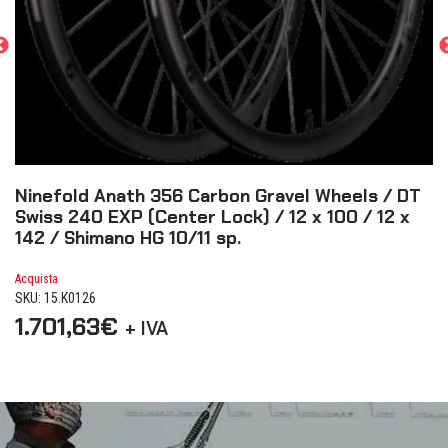
T
Ninefold Anath 356 Carbon Gravel Wheels / DT
F
Swiss 240 EXP (Center Lock) / 12 x 100 / 12 x
S
142 / Shimano HG 10/11 sp.
1
Acquista
Ac
SKU: 15.K0126
SK
1.701,63
€
1
+ IVA