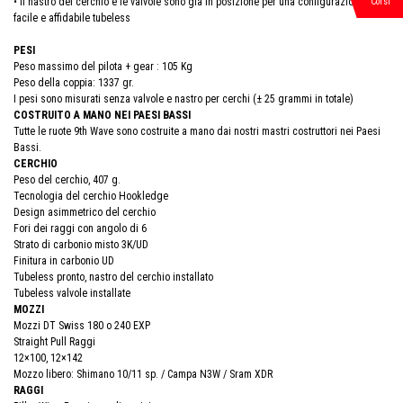
• Il nastro del cerchio e le valvole sono già in posizione per una configurazione
Corsi
facile e affidabile tubeless
PESI
Peso massimo del pilota + gear : 105 Kg
Peso della coppia: 1337 gr.
I pesi sono misurati senza valvole e nastro per cerchi (± 25 grammi in totale)
COSTRUITO A MANO NEI PAESI BASSI
Tutte le ruote 9th Wave sono costruite a mano dai nostri mastri costruttori nei Paesi
Bassi.
CERCHIO
Peso del cerchio, 407 g.
Tecnologia del cerchio Hookledge
Design asimmetrico del cerchio
Fori dei raggi con angolo di 6
Strato di carbonio misto 3K/UD
Finitura in carbonio UD
Tubeless pronto, nastro del cerchio installato
Tubeless valvole installate
MOZZI
Mozzi DT Swiss 180 o 240 EXP
Straight Pull Raggi
12×100, 12×142
Mozzo libero: Shimano 10/11 sp. / Campa N3W / Sram XDR
RAGGI