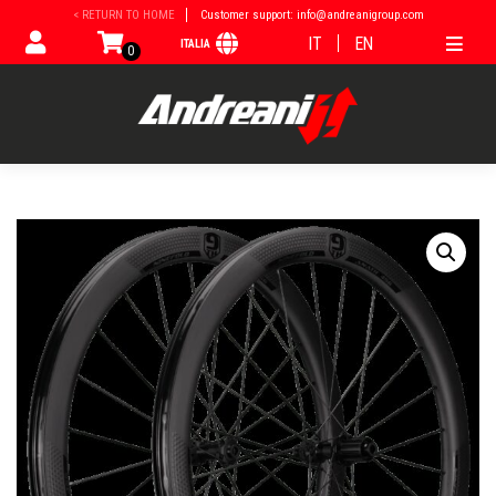
Vai
< RETURN TO HOME
Customer support: info@andreanigroup.com
al
IT
EN
ITALIA
contenuto
0