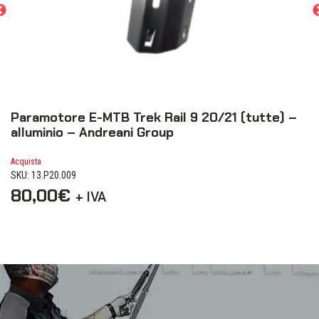
Paramotore E-MTB Trek Rail 9 20/21 (tutte) –
P
alluminio – Andreani Group
a
Acquista
Ac
SKU: 13.P20.009
SK
80,00
€
8
+ IVA