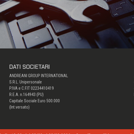
DATI SOCIETARI
ANDREANI GROUP INTERNATIONAL
S.R.L. Unipersonale
P.IVA e C.F.IT 02234410419
R.E.A. n.164943 (PU)
Capitale Sociale Euro 500.000
(Int.versato)