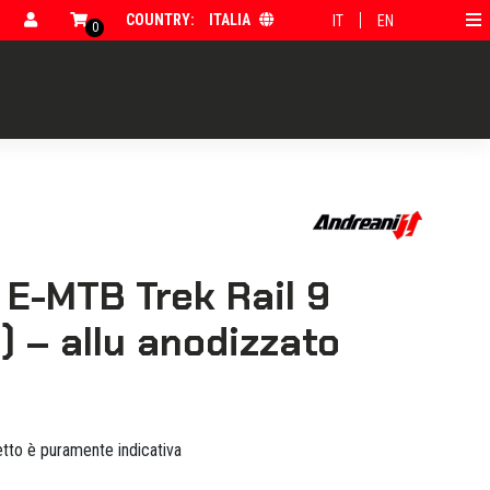
COUNTRY:
ITALIA
IT
EN
0
E-MTB Trek Rail 9
) – allu anodizzato
tto è puramente indicativa