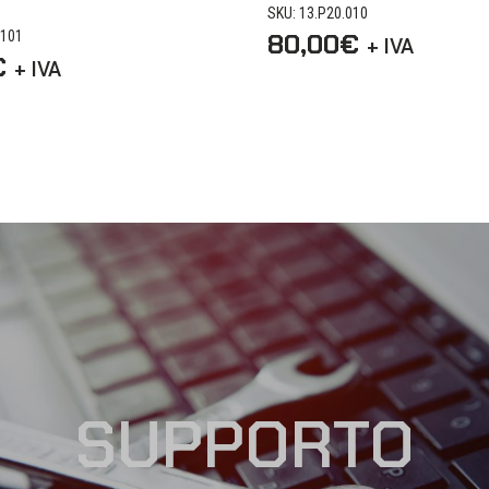
SKU: 13.P20.010
.101
80,00
€
+ IVA
€
+ IVA
SUPPORTO