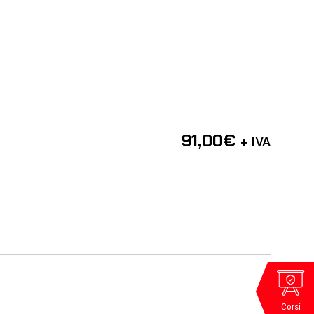
91,00
€
+ IVA
Corsi