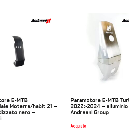
tore E-MTB
Paramotore E-MTB Tur
ale Moterra/habit 21 –
2022>2024 – alluminio
dizzato nero –
Andreani Group
i
Acquista