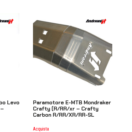
bo Levo
Paramotore E-MTB Mondraker
 –
Crafty (R/RR/xr – Crafty
Carbon R/RR/XR/RR-SL
Acquista