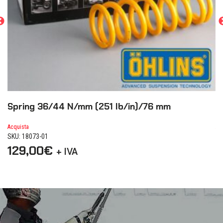
Spring 36/44 N/mm (251 lb/in)/76 mm
S
Acquista
Ac
SKU: 18073-01
SK
129,00
€
7
+ IVA