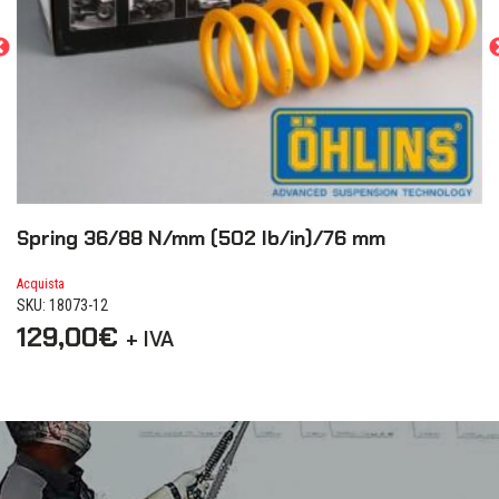
Spring 36/88 N/mm (502 lb/in)/76 mm
S
Acquista
Ac
SKU: 18073-12
SK
129,00
€
1
+ IVA